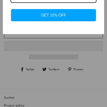
BUY 4
$119.96
GET 10% OFF
Save 40% OFF
$199.92
IN DEN EINKAUFSWAGEN LEGEN
Auf
Auf
Auf
Teilen
Twittern
Pinnen
Facebook
Twitter
Pinterest
teilen
twittern
pinnen
Suchen
Privacy policy